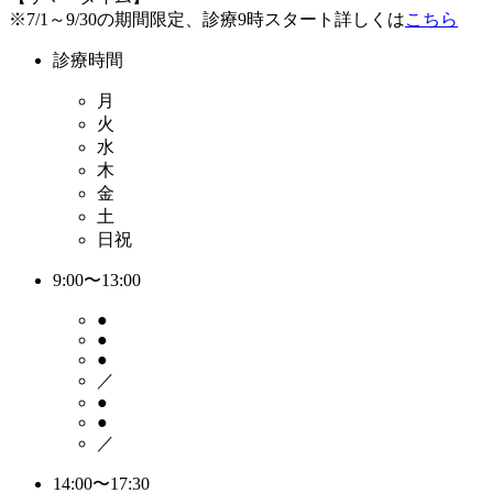
※7/1～9/30の期間限定、診療9時スタート詳しくは
こちら
診療時間
月
火
水
木
金
土
日祝
9:00〜13:00
●
●
●
／
●
●
／
14:00〜17:30