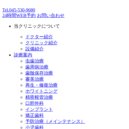
Tel.
045-530-9680
24時間WEB予約
お問い合わせ
当クリニックについて
ドクター紹介
クリニック紹介
設備紹介
診療案内
虫歯治療
歯周病治療
歯髄保存治療
審美治療
再生・修復治療
ホワイトニング
精密根管治療
口腔外科
インプラント
矯正歯科
予防治療（メインテナンス）
小児歯科