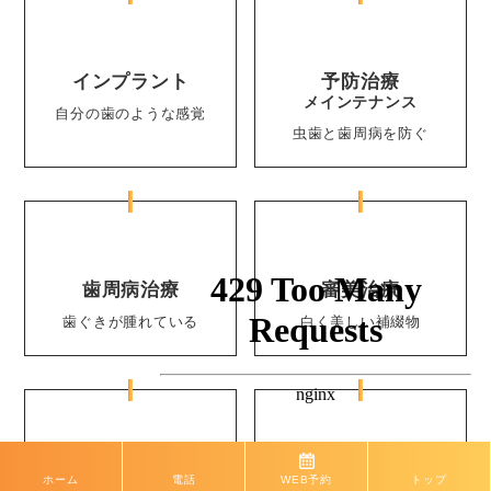
インプラント
予防治療
メインテナンス
自分の歯のような感覚
虫歯と歯周病を防ぐ
歯周病治療
審美治療
歯ぐきが腫れている
白く美しい補綴物
ホワイトニング
口腔外科
ホーム
電話
WEB予約
トップ