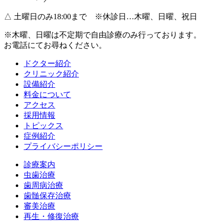
△
土曜日のみ18:00まで ※休診日…木曜、日曜、祝日
※木曜、日曜は不定期で
自由診療のみ
行っております。
お電話にてお尋ねください。
ドクター紹介
クリニック紹介
設備紹介
料金について
アクセス
採用情報
トピックス
症例紹介
プライバシーポリシー
診療案内
虫歯治療
歯周病治療
歯髄保存治療
審美治療
再生・修復治療