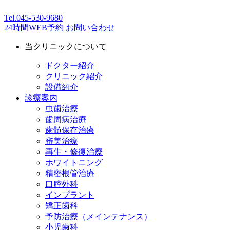
Tel.
045-530-9680
24時間WEB予約
お問い合わせ
当クリニックについて
ドクター紹介
クリニック紹介
設備紹介
診療案内
虫歯治療
歯周病治療
歯髄保存治療
審美治療
再生・修復治療
ホワイトニング
精密根管治療
口腔外科
インプラント
矯正歯科
予防治療（メインテナンス）
小児歯科