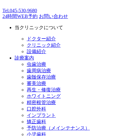
Tel.
045-530-9680
24時間WEB予約
お問い合わせ
当クリニックについて
ドクター紹介
クリニック紹介
設備紹介
診療案内
虫歯治療
歯周病治療
歯髄保存治療
審美治療
再生・修復治療
ホワイトニング
精密根管治療
口腔外科
インプラント
矯正歯科
予防治療（メインテナンス）
小児歯科