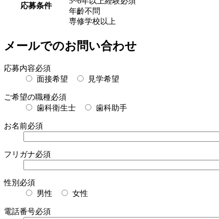
5~6年以上経験必須
応募条件
年齡不問
専修学校以上
メールでのお問い合わせ
応募内容
必須
面接希望
見学希望
ご希望の職種
必須
歯科衛生士
歯科助手
お名前
必須
フリガナ
必須
性別
必須
男性
女性
電話番号
必須