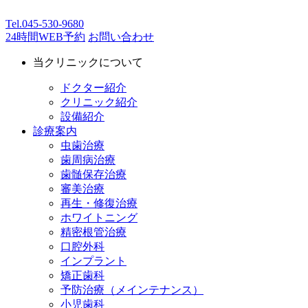
Tel.
045-530-9680
24時間WEB予約
お問い合わせ
当クリニックについて
ドクター紹介
クリニック紹介
設備紹介
診療案内
虫歯治療
歯周病治療
歯髄保存治療
審美治療
再生・修復治療
ホワイトニング
精密根管治療
口腔外科
インプラント
矯正歯科
予防治療（メインテナンス）
小児歯科