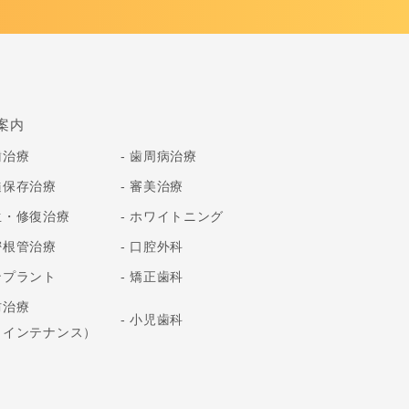
案内
歯治療
歯周病治療
髄保存治療
審美治療
生・修復治療
ホワイトニング
密根管治療
口腔外科
ンプラント
矯正歯科
防治療
小児歯科
メインテナンス）