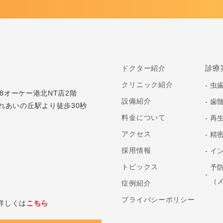
診療
ドクター紹介
クリニック紹介
虫
谷8オーケー港北NT店2階
設備紹介
歯
れあいの丘駅より徒歩30秒
料金について
再
アクセス
精
採用情報
イ
トピックス
予
（
症例紹介
プライバシーポリシー
ト詳しくは
こちら