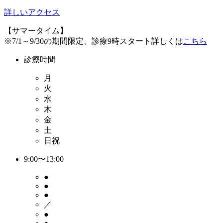
詳しいアクセス
【サマータイム】
※7/1～9/30の期間限定、診療9時スタート詳しくは
こちら
診療時間
月
火
水
木
金
土
日祝
9:00〜13:00
●
●
●
／
●