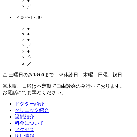
●
／
14:00〜17:30
●
●
●
／
●
△
／
△
土曜日のみ18:00まで ※休診日…木曜、日曜、祝日
※木曜、日曜は不定期で
自由診療のみ
行っております。
お電話にてお尋ねください。
ドクター紹介
クリニック紹介
設備紹介
料金について
アクセス
採用情報