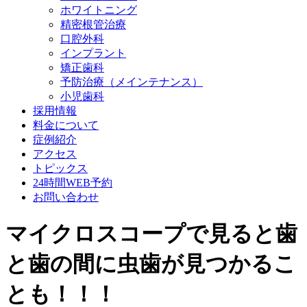
ホワイトニング
精密根管治療
口腔外科
インプラント
矯正歯科
予防治療（メインテナンス）
小児歯科
採用情報
料金について
症例紹介
アクセス
トピックス
24時間WEB予約
お問い合わせ
マイクロスコープで見ると歯
と歯の間に虫歯が見つかるこ
とも！！！