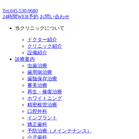
Tel.
045-530-9680
24時間WEB予約
お問い合わせ
当クリニックについて
ドクター紹介
クリニック紹介
設備紹介
診療案内
虫歯治療
歯周病治療
歯髄保存治療
審美治療
再生・修復治療
ホワイトニング
精密根管治療
口腔外科
インプラント
矯正歯科
予防治療（メインテナンス）
小児歯科