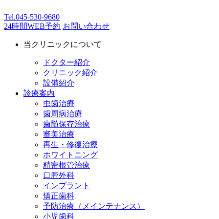
Tel.
045-530-9680
24時間WEB予約
お問い合わせ
当クリニックについて
ドクター紹介
クリニック紹介
設備紹介
診療案内
虫歯治療
歯周病治療
歯髄保存治療
審美治療
再生・修復治療
ホワイトニング
精密根管治療
口腔外科
インプラント
矯正歯科
予防治療（メインテナンス）
小児歯科