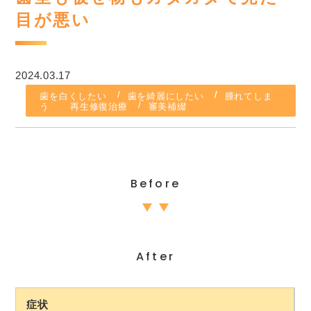
目が悪い
2024.03.17
歯を白くしたい
歯を綺麗にしたい
腫れてしま
う
再生修復治療
審美補綴
Before
After
症状