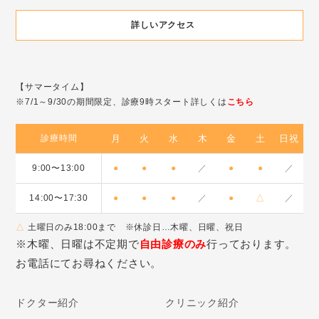
詳しいアクセス
【サマータイム】
※7/1～9/30の期間限定、診療9時スタート詳しくは
こちら
診療時間
月
火
水
木
金
土
日祝
9:00〜13:00
●
●
●
／
●
●
／
14:00〜17:30
●
●
●
／
●
△
／
△
土曜日のみ18:00まで ※休診日…木曜、日曜、祝日
※木曜、日曜は不定期で
自由診療のみ
行っております。
お電話にてお尋ねください。
ドクター紹介
クリニック紹介