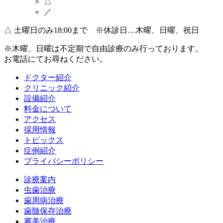
△
／
△
土曜日のみ18:00まで ※休診日…木曜、日曜、祝日
※木曜、日曜は不定期で
自由診療のみ
行っております。
お電話にてお尋ねください。
ドクター紹介
クリニック紹介
設備紹介
料金について
アクセス
採用情報
トピックス
症例紹介
プライバシーポリシー
診療案内
虫歯治療
歯周病治療
歯髄保存治療
審美治療