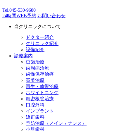
Tel.
045-530-9680
24時間WEB予約
お問い合わせ
当クリニックについて
ドクター紹介
クリニック紹介
設備紹介
診療案内
虫歯治療
歯周病治療
歯髄保存治療
審美治療
再生・修復治療
ホワイトニング
精密根管治療
口腔外科
インプラント
矯正歯科
予防治療（メインテナンス）
小児歯科