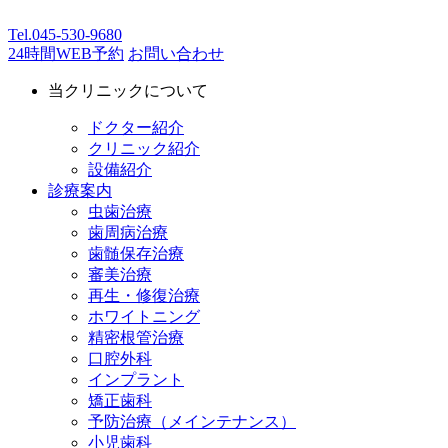
Tel.
045-530-9680
24時間WEB予約
お問い合わせ
当クリニックについて
ドクター紹介
クリニック紹介
設備紹介
診療案内
虫歯治療
歯周病治療
歯髄保存治療
審美治療
再生・修復治療
ホワイトニング
精密根管治療
口腔外科
インプラント
矯正歯科
予防治療（メインテナンス）
小児歯科