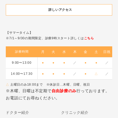
詳しいアクセス
【サマータイム】
※7/1～9/30の期間限定、診療9時スタート詳しくは
こちら
診療時間
月
火
水
木
金
土
日祝
9:00〜13:00
●
●
●
／
●
●
／
14:00〜17:30
●
●
●
／
●
△
／
△
土曜日のみ18:00まで ※休診日…木曜、日曜、祝日
※木曜、日曜は不定期で
自由診療のみ
行っております。
お電話にてお尋ねください。
ドクター紹介
クリニック紹介