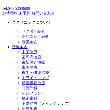
Tel.
045-530-9680
24時間WEB予約
お問い合わせ
当クリニックについて
ドクター紹介
クリニック紹介
設備紹介
診療案内
虫歯治療
歯周病治療
歯髄保存治療
審美治療
再生・修復治療
ホワイトニング
精密根管治療
口腔外科
インプラント
矯正歯科
予防治療（メインテナンス）
小児歯科