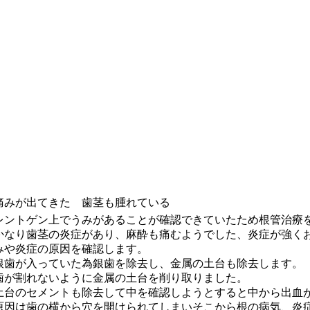
痛みが出てきた 歯茎も腫れている
レントゲン上でうみがあることが確認できていたため根管治療
かなり歯茎の炎症があり、麻酔も痛むようでした、炎症が強く
みや炎症の原因を確認します。
銀歯が入っていた為銀歯を除去し、金属の土台も除去します。
歯が割れないように金属の土台を削り取りました。
土台のセメントも除去して中を確認しようとすると中から出血
原因は歯の横から穴を開けられてしまいそこから根の病気、炎