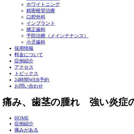
ホワイトニング
精密根管治療
口腔外科
インプラント
矯正歯科
予防治療（メインテナンス）
小児歯科
採用情報
料金について
症例紹介
アクセス
トピックス
24時間WEB予約
お問い合わせ
痛み、歯茎の腫れ 強い炎症
HOME
症例紹介
痛みがある