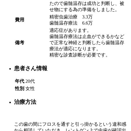
たので歯髄温存は成功と判断し、被
せ物にする為の準備をしました。
精密虫歯治療 3.3万
費用
歯髄温存療法 6.6万
適応症があります。
歯髄温存療法は止血ができるかなど
備考
で正常な神経と判断したら歯髄温存
療法が適応になります。
精密な診査診断が必要です。
患者さん情報
年代
20代
性別
女性
治療方法
この歯の間にフロスを通すと引っ掛かるという違和感
から相談していただき、レントゲン上で虫歯が確認出