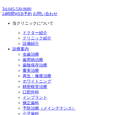
Tel.
045-530-9680
24時間WEB予約
お問い合わせ
当クリニックについて
ドクター紹介
クリニック紹介
設備紹介
診療案内
虫歯治療
歯周病治療
歯髄保存治療
審美治療
再生・修復治療
ホワイトニング
精密根管治療
口腔外科
インプラント
矯正歯科
予防治療（メインテナンス）
小児歯科