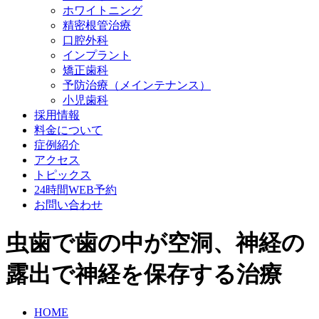
ホワイトニング
精密根管治療
口腔外科
インプラント
矯正歯科
予防治療（メインテナンス）
小児歯科
採用情報
料金について
症例紹介
アクセス
トピックス
24時間WEB予約
お問い合わせ
虫歯で歯の中が空洞、神経の
露出で神経を保存する治療
HOME