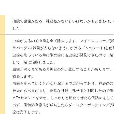
他院で虫歯がある 神経抜かないといけないかもと言われ、
した。
虫歯があるので虫歯を全て除去します。マイクロスコープ(
ラバーダム(雑菌が入らないようにかけるゴムのシート)を使
虫歯を削っている時に隣の歯にも虫歯が発見できたので一緒
して一緒に治療しました。
虫歯が深くまであると神経の穴が露出することがあります。
療をします。
虫歯を削っていくとかなり深くまで広がっており、神経の穴
神経から出血があり、正常な神経、残せると判断したので歯
MTAセメントを乗せ、しっかりと硬化させたら仮詰めをし
出ず、歯髄温存療法が成功したらダイレクトボンディング(
療は完了します。