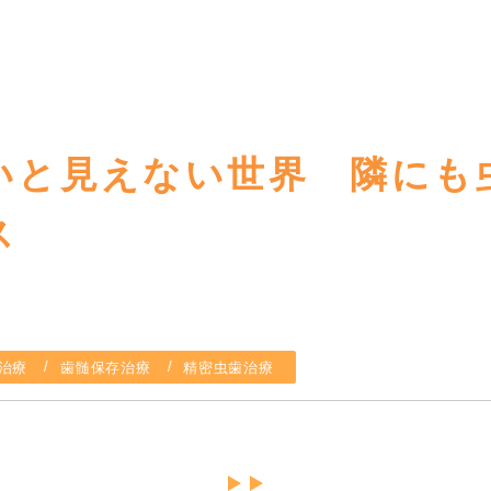
いと見えない世界 隣にも
ス
治療
歯髄保存治療
精密虫歯治療