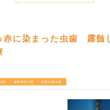
っ赤に染まった虫歯 露髄
治療
治療
歯髄保存治療
精密虫歯治療