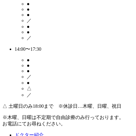
●
●
●
／
●
●
／
14:00〜17:30
●
●
●
／
●
△
／
△
土曜日のみ18:00まで ※休診日…木曜、日曜、祝日
※木曜、日曜は不定期で
自由診療のみ
行っております。
お電話にてお尋ねください。
ドクター紹介