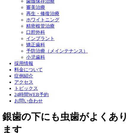
歯髄保存治療
審美治療
再生・修復治療
ホワイトニング
精密根管治療
口腔外科
インプラント
矯正歯科
予防治療（メインテナンス）
小児歯科
採用情報
料金について
症例紹介
アクセス
トピックス
24時間WEB予約
お問い合わせ
銀歯の下にも虫歯がよくあり
ます