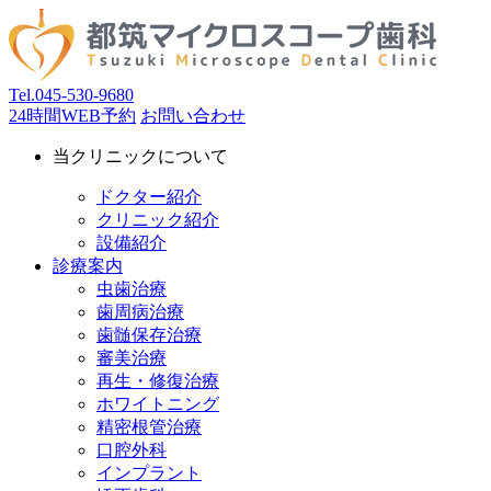
Tel.
045-530-9680
24時間WEB予約
お問い合わせ
当クリニックについて
ドクター紹介
クリニック紹介
設備紹介
診療案内
虫歯治療
歯周病治療
歯髄保存治療
審美治療
再生・修復治療
ホワイトニング
精密根管治療
口腔外科
インプラント