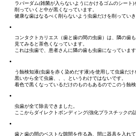
ラバーダム(雑菌が入らないようにかけるゴムのシート
削っていくと中が黒くなっています。
健康な歯はなるべく削らないよう虫歯だけを削っていき
コンタクトカリエス（歯と歯の間の虫歯）は、隣の歯も
見てみると茶色くなっています。
これは虫歯で、患者さんに隣の歯も虫歯になっています
う蝕検知液(虫歯を赤く染めだす液)を使用して虫歯だけ
黒いから全て虫歯、、、というわけではないです。
着色で黒くなっているだけのものもあるのでこのう蝕検
虫歯が全て除去できました。
ここからダイレクトボンディング(強化プラスチックの詰
歯と歯の間のベストな隙間を作る為、間に器具を入れて