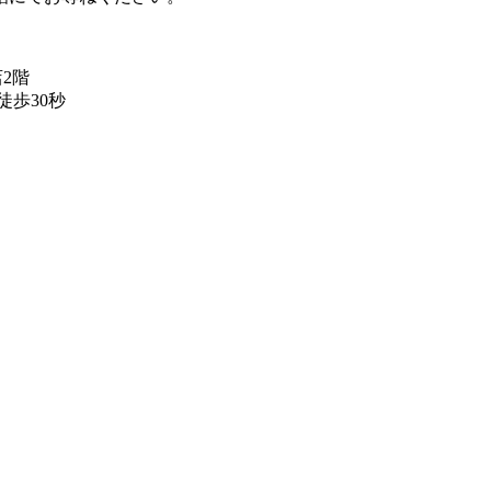
店2階
歩30秒