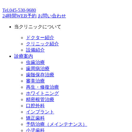
Tel.
045-530-9680
24時間WEB予約
お問い合わせ
当クリニックについて
ドクター紹介
クリニック紹介
設備紹介
診療案内
虫歯治療
歯周病治療
歯髄保存治療
審美治療
再生・修復治療
ホワイトニング
精密根管治療
口腔外科
インプラント
矯正歯科
予防治療（メインテナンス）
小児歯科