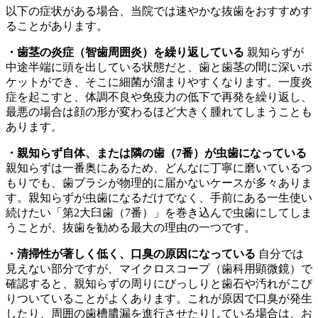
以下の症状がある場合、当院では速やかな抜歯をおすすめす
ることがあります。
・歯茎の炎症（智歯周囲炎）を繰り返している
親知らずが
中途半端に頭を出している状態だと、歯と歯茎の間に深いポ
ケットができ、そこに細菌が溜まりやすくなります。一度炎
症を起こすと、体調不良や免疫力の低下で再発を繰り返し、
最悪の場合は顔の形が変わるほど大きく腫れてしまうことも
あります。
・親知らず自体、または隣の歯（7番）が虫歯になっている
親知らずは一番奥にあるため、どんなに丁寧に磨いているつ
もりでも、歯ブラシが物理的に届かないケースが多々ありま
す。親知らずが虫歯になるだけでなく、手前にある一生使い
続けたい「第2大臼歯（7番）」を巻き込んで虫歯にしてしま
うことが、抜歯を勧める最大の理由の一つです。
・清掃性が著しく低く、口臭の原因になっている
自分では
見えない部分ですが、マイクロスコープ（歯科用顕微鏡）で
確認すると、親知らずの周りにびっしりと歯石や汚れがこび
りついていることがよくあります。これが原因で口臭が発生
したり、周囲の歯槽膿漏を進行させたりしている場合は、お