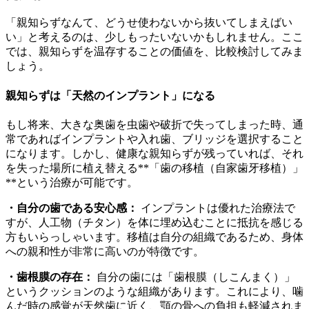
「親知らずなんて、どうせ使わないから抜いてしまえばい
い」と考えるのは、少しもったいないかもしれません。ここ
では、親知らずを温存することの価値を、比較検討してみま
しょう。
親知らずは「天然のインプラント」になる
もし将来、大きな奥歯を虫歯や破折で失ってしまった時、通
常であればインプラントや入れ歯、ブリッジを選択すること
になります。しかし、健康な親知らずが残っていれば、それ
を失った場所に植え替える**「歯の移植（自家歯牙移植）」
**という治療が可能です。
・自分の歯である安心感：
インプラントは優れた治療法で
すが、人工物（チタン）を体に埋め込むことに抵抗を感じる
方もいらっしゃいます。移植は自分の組織であるため、身体
への親和性が非常に高いのが特徴です。
・歯根膜の存在：
自分の歯には「歯根膜（しこんまく）」
というクッションのような組織があります。これにより、噛
んだ時の感覚が天然歯に近く、顎の骨への負担も軽減されま