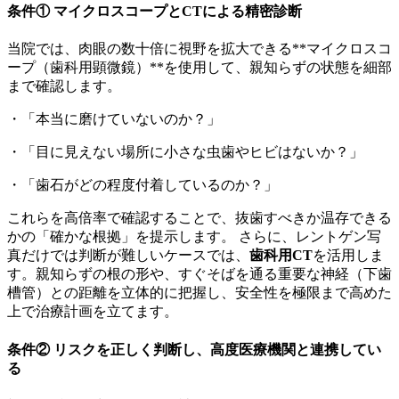
条件① マイクロスコープとCTによる精密診断
当院では、肉眼の数十倍に視野を拡大できる**マイクロスコ
ープ（歯科用顕微鏡）**を使用して、親知らずの状態を細部
まで確認します。
・「本当に磨けていないのか？」
・「目に見えない場所に小さな虫歯やヒビはないか？」
・「歯石がどの程度付着しているのか？」
これらを高倍率で確認することで、抜歯すべきか温存できる
かの「確かな根拠」を提示します。 さらに、レントゲン写
真だけでは判断が難しいケースでは、
歯科用CT
を活用しま
す。親知らずの根の形や、すぐそばを通る重要な神経（下歯
槽管）との距離を立体的に把握し、安全性を極限まで高めた
上で治療計画を立てます。
条件② リスクを正しく判断し、高度医療機関と連携してい
る