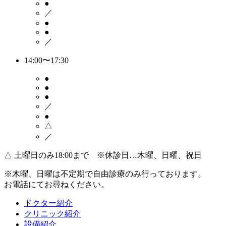
●
／
●
●
／
14:00〜17:30
●
●
●
／
●
△
／
△
土曜日のみ18:00まで ※休診日…木曜、日曜、祝日
※木曜、日曜は不定期で
自由診療のみ
行っております。
お電話にてお尋ねください。
ドクター紹介
クリニック紹介
設備紹介