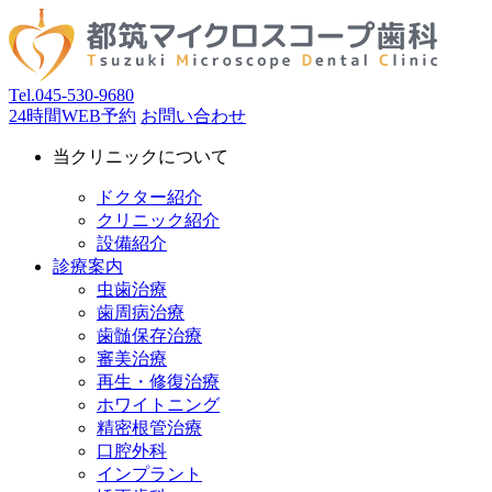
Tel.
045-530-9680
24時間WEB予約
お問い合わせ
当クリニックについて
ドクター紹介
クリニック紹介
設備紹介
診療案内
虫歯治療
歯周病治療
歯髄保存治療
審美治療
再生・修復治療
ホワイトニング
精密根管治療
口腔外科
インプラント